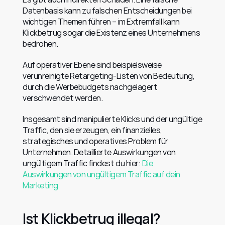
Datenbasis kann zu falschen Entscheidungen bei 
wichtigen Themen führen – im Extremfall kann 
Klickbetrug sogar die Existenz eines Unternehmens 
bedrohen.
Auf operativer Ebene sind beispielsweise 
verunreinigte Retargeting-Listen von Bedeutung, 
durch die Werbebudgets nachgelagert 
verschwendet werden.
Insgesamt sind manipulierte Klicks und der ungültige 
Traffic, den sie erzeugen, ein finanzielles, 
strategisches und operatives Problem für 
Unternehmen. Detaillierte Auswirkungen von 
ungültigem Traffic findest du hier:
 Die 
Auswirkungen von ungültigem Traffic auf dein 
Marketing
Ist Klickbetrug illegal?