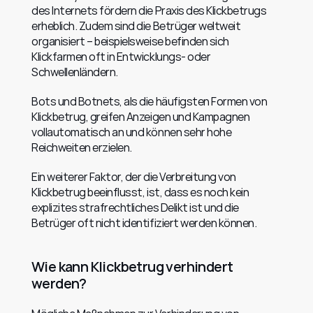
des Internets fördern die Praxis des Klickbetrugs 
erheblich. Zudem sind die Betrüger weltweit 
organisiert – beispielsweise befinden sich 
Klickfarmen oft in Entwicklungs- oder 
Schwellenländern.
Bots und Botnets, als die häufigsten Formen von 
Klickbetrug, greifen Anzeigen und Kampagnen 
vollautomatisch an und können sehr hohe 
Reichweiten erzielen.
Ein weiterer Faktor, der die Verbreitung von 
Klickbetrug beeinflusst, ist, dass es noch kein 
explizites strafrechtliches Delikt ist und die 
Betrüger oft nicht identifiziert werden können.
Wie kann Klickbetrug verhindert 
werden?