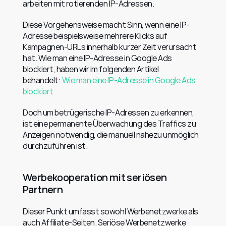
arbeiten mit rotierenden IP-Adressen.
Diese Vorgehensweise macht Sinn, wenn eine IP-
Adresse beispielsweise mehrere Klicks auf 
Kampagnen-URLs innerhalb kurzer Zeit verursacht 
hat. Wie man eine IP-Adresse in Google Ads 
blockiert, haben wir im folgenden Artikel 
behandelt: 
Wie man eine IP-Adresse in Google Ads 
blockiert
Doch um betrügerische IP-Adressen zu erkennen, 
ist eine permanente Überwachung des Traffics zu 
Anzeigen notwendig, die manuell nahezu unmöglich 
durchzuführen ist.
Werbekooperation mit seriösen 
Partnern
Dieser Punkt umfasst sowohl Werbenetzwerke als 
auch Affiliate-Seiten. Seriöse Werbenetzwerke 