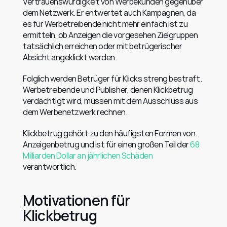
Vertrauenswürdigkeit von Werbekunden gegenüber 
dem Netzwerk. Er entwertet auch Kampagnen, da 
es für Werbetreibende nicht mehr einfach ist zu 
ermitteln, ob Anzeigen die vorgesehen Zielgruppen 
tatsächlich erreichen oder mit betrügerischer 
Absicht angeklickt werden.
Folglich werden Betrüger für Klicks streng bestraft. 
Werbetreibende und Publisher, denen Klickbetrug 
verdächtigt wird, müssen mit dem Ausschluss aus 
dem Werbenetzwerk rechnen.
Klickbetrug gehört zu den häufigsten Formen von 
Anzeigenbetrug und ist für einen großen Teil der 
68 
Milliarden Dollar an jährlichen Schäden
verantwortlich.
Motivationen für 
Klickbetrug