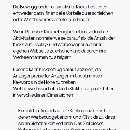
Die Beweggründe für simulierte Klicks bestehen 
entweder darin, finanzielle Vorteile zu erschleichen 
oder Wettbewerbsvorteile zu erlangen.
Wenn Publisher Klickbetrug betreiben, zielen ihre 
Aktivitäten normalerweise darauf ab, die Anzahl der 
Klicks auf Display- und Werbebanner auf ihrer 
eigenen Webseite zu erhöhen und dadurch ihre 
Werbeeinnahmen zu steigern.
Ebenso kann Klickbetrug darauf abzielen, die 
Anzeigenpreise für Anzeigen mit bestimmten 
Keywords in die Höhe zu treiben. 
Wettbewerbsvorteile durch Klickbetrug entstehen 
in verschiedenen Dimensionen:
Ein solcher Angriff auf die Konkurrenz belastet 
deren Werbebudget enorm und führt dazu, dass 
sie an Sichtbarkeit verlieren. Das Ziel dieser 
Betrugsaktivitäten ist es, Konkurrenten aus dem 