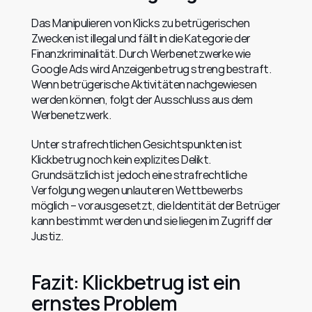
Das Manipulieren von Klicks zu betrügerischen 
Zwecken ist illegal und fällt in die Kategorie der 
Finanzkriminalität. Durch Werbenetzwerke wie 
Google Ads wird Anzeigenbetrug streng bestraft. 
Wenn betrügerische Aktivitäten nachgewiesen 
werden können, folgt der Ausschluss aus dem 
Werbenetzwerk.
Unter strafrechtlichen Gesichtspunkten ist 
Klickbetrug noch kein explizites Delikt. 
Grundsätzlich ist jedoch eine strafrechtliche 
Verfolgung wegen unlauteren Wettbewerbs 
möglich – vorausgesetzt, die Identität der Betrüger 
kann bestimmt werden und sie liegen im Zugriff der 
Justiz.
Fazit: Klickbetrug ist ein 
ernstes Problem