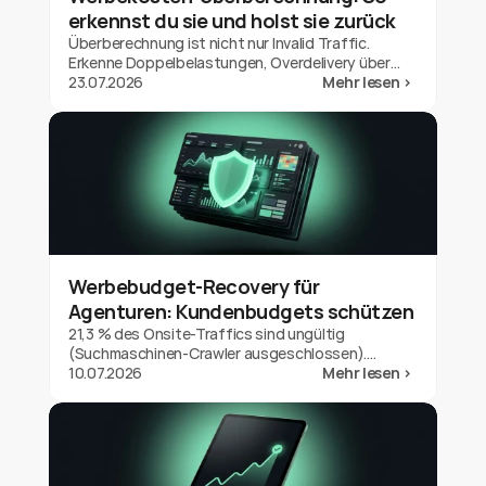
erkennst du sie und holst sie zurück
Überberechnung ist nicht nur Invalid Traffic.
Erkenne Doppelbelastungen, Overdelivery über
dein Budget und Out-of-Geo-Auslieferung bei
23.07.2026
Mehr lesen >
Google Ads und hol die Gutschrift zurück.
Werbebudget-Recovery für
Agenturen: Kundenbudgets schützen
21,3 % des Onsite-Traffics sind ungültig
(Suchmaschinen-Crawler ausgeschlossen).
Werbebudget-Recovery für Agenturen:
10.07.2026
Mehr lesen >
Kundenbudgets schützen und deinen Wert
beweisen.