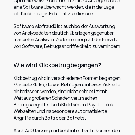
Optimalerweise sollte der Traffic zu Anzeigen durch 
eine Software überwacht werden, die in der Lage 
ist, Klickbetrug in Echtzeit zu erkennen.
Software wie fraud0 ist auch bei der Auswertung 
von Analysedaten deutlich überlegen gegenüber 
manuellen Analysen. Zudem ermöglicht der Einsatz 
von Software, Betrugsangriffe direkt zu verhindern.
Wie wird Klickbetrug begangen?
Klickbetrug wird in verschiedenen Formen begangen. 
Manuelle Klicks, die von Betrügern auf einer Zielseite 
hinterlassen werden, sind nicht sehr effizient. 
Weitaus größeren Schaden verursachen 
Betrugsangriffe durch Klickfarmen, Pay-to-click 
Webseiten und insbesondere automatisierte 
Angriffe durch Bots oder Botnets.
Auch Ad Stacking und belohnter Traffic können dem 