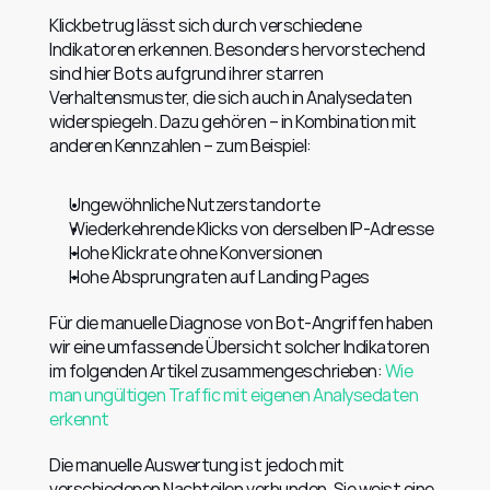
Klickbetrug lässt sich durch verschiedene 
Indikatoren erkennen. Besonders hervorstechend 
sind hier Bots aufgrund ihrer starren 
Verhaltensmuster, die sich auch in Analysedaten 
widerspiegeln. Dazu gehören – in Kombination mit 
anderen Kennzahlen – zum Beispiel:
Ungewöhnliche Nutzerstandorte
Wiederkehrende Klicks von derselben IP-Adresse
Hohe Klickrate ohne Konversionen
Hohe Absprungraten auf Landing Pages
Für die manuelle Diagnose von Bot-Angriffen haben 
wir eine umfassende Übersicht solcher Indikatoren 
im folgenden Artikel zusammengeschrieben: 
Wie 
man ungültigen Traffic mit eigenen Analysedaten 
erkennt
Die manuelle Auswertung ist jedoch mit 
verschiedenen Nachteilen verbunden. Sie weist eine 