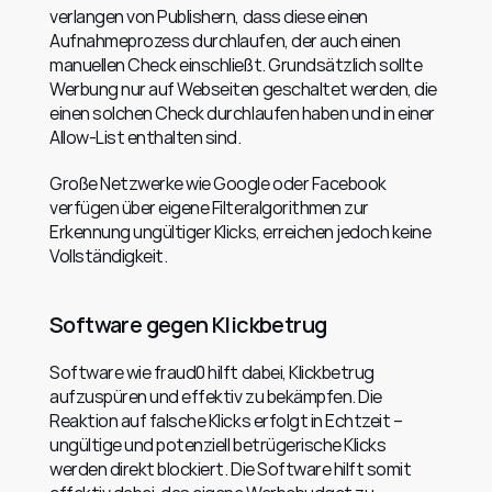
verlangen von Publishern, dass diese einen 
Aufnahmeprozess durchlaufen, der auch einen 
manuellen Check einschließt. Grundsätzlich sollte 
Werbung nur auf Webseiten geschaltet werden, die 
einen solchen Check durchlaufen haben und in einer 
Allow-List enthalten sind.
Große Netzwerke wie Google oder Facebook 
verfügen über eigene Filteralgorithmen zur 
Erkennung ungültiger Klicks, erreichen jedoch keine 
Vollständigkeit.
Software gegen Klickbetrug
Software wie fraud0 hilft dabei, Klickbetrug 
aufzuspüren und effektiv zu bekämpfen. Die 
Reaktion auf falsche Klicks erfolgt in Echtzeit – 
ungültige und potenziell betrügerische Klicks 
werden direkt blockiert. Die Software hilft somit 