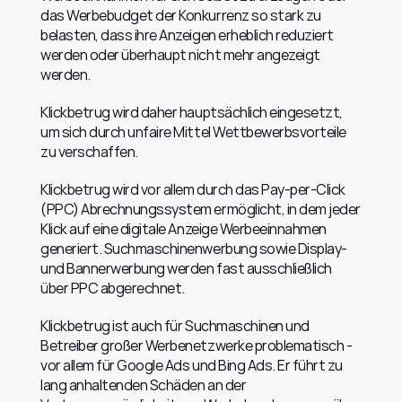
das Werbebudget der Konkurrenz so stark zu 
belasten, dass ihre Anzeigen erheblich reduziert 
werden oder überhaupt nicht mehr angezeigt 
werden.
Klickbetrug wird daher hauptsächlich eingesetzt, 
um sich durch unfaire Mittel Wettbewerbsvorteile 
zu verschaffen.
Klickbetrug wird vor allem durch das Pay-per-Click 
(PPC) Abrechnungssystem ermöglicht, in dem jeder 
Klick auf eine digitale Anzeige Werbeeinnahmen 
generiert. Suchmaschinenwerbung sowie Display- 
und Bannerwerbung werden fast ausschließlich 
über PPC abgerechnet.
Klickbetrug ist auch für Suchmaschinen und 
Betreiber großer Werbenetzwerke problematisch - 
vor allem für Google Ads und Bing Ads. Er führt zu 
lang anhaltenden Schäden an der 