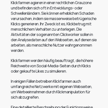
Klickfarmen agieren in einer rechtlichen Grauzone 
und befinden sich oft in Entwicklungs- oder 
Schwellenländern. Sie können erheblichen Schaden 
verursachen, indem sie massenweise betrügerische 
Klicks generieren. Ihr Zweck ist es, Klickbetrug mit 
menschlichem Verhalten zu unterlegen. Die 
Aktivitäten der sogenannten Clickworker sollen in 
den Analysedaten auf den Webseiten, auf denen sie 
arbeiten, als menschliche Nutzer wahrgenommen 
werden.
Klickfarmen werden häufig beauftragt, die höhere 
Reichweite von Social-Media-Seiten durch Klicks 
oder gekaufte Likes zu simulieren.
In einigen Fällen betreiben Klickfarmen auch 
umfangreiche Netzwerke mit eigenen Webseiten, 
um Werbeeinnahmen durch Klickmanipulation für 
sich abzugreifen.
Eine detaillierte Beschreibung der Funktionsweise 