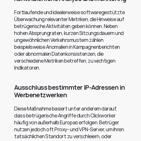
Fortlaufende und idealerweise softwaregestützte 
Überwachung relevanter Metriken, die Hinweise auf 
betrügerische Aktivitäten geben können. Neben 
hohen Absprungraten, kurzen Sitzungsdauern und 
ungewöhnlichen Verkehrsmustern zählen 
beispielsweise Anomalien in Kampagnenberichten 
oder abnormalen Datenkonsistenzen, die 
verschiedene Metriken betreffen, zu wichtigen 
Indikatoren.
Ausschluss bestimmter IP-Adressen in 
Werbenetzwerken
Diese Maßnahme basiert unter anderem darauf, 
dass betrügerische Angriffe durch Clickworker 
häufig von außerhalb Europas erfolgen. Betrüger 
nutzen jedoch oft Proxy- und VPN-Server, um ihren 
tatsächlichen Standort zu verschleiern, oder 