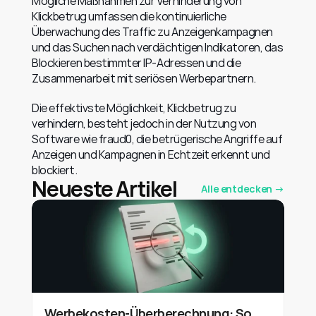
Mögliche Maßnahmen zur Verhinderung von 
Klickbetrug umfassen die kontinuierliche 
Überwachung des Traffic zu Anzeigenkampagnen 
und das Suchen nach verdächtigen Indikatoren, das 
Blockieren bestimmter IP-Adressen und die 
Zusammenarbeit mit seriösen Werbepartnern.
Die effektivste Möglichkeit, Klickbetrug zu 
verhindern, besteht jedoch in der Nutzung von 
Software wie fraud0, die betrügerische Angriffe auf 
Anzeigen und Kampagnen in Echtzeit erkennt und 
blockiert.
Neueste Artikel
Alle entdecken →
Werbekosten-Überberechnung: So