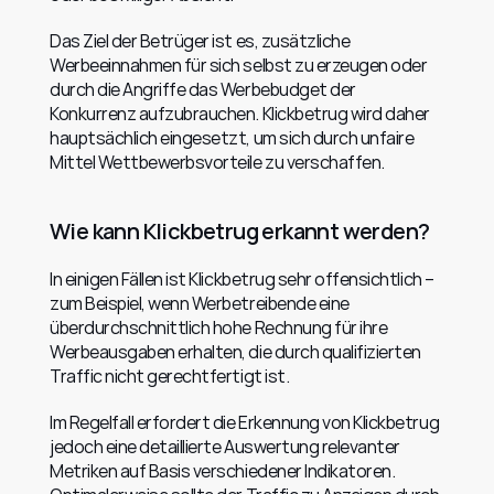
Das Ziel der Betrüger ist es, zusätzliche 
Werbeeinnahmen für sich selbst zu erzeugen oder 
durch die Angriffe das Werbebudget der 
Konkurrenz aufzubrauchen. Klickbetrug wird daher 
hauptsächlich eingesetzt, um sich durch unfaire 
Mittel Wettbewerbsvorteile zu verschaffen.
Wie kann Klickbetrug erkannt werden?
In einigen Fällen ist Klickbetrug sehr offensichtlich – 
zum Beispiel, wenn Werbetreibende eine 
überdurchschnittlich hohe Rechnung für ihre 
Werbeausgaben erhalten, die durch qualifizierten 
Traffic nicht gerechtfertigt ist.
Im Regelfall erfordert die Erkennung von Klickbetrug 
jedoch eine detaillierte Auswertung relevanter 
Metriken auf Basis verschiedener Indikatoren. 