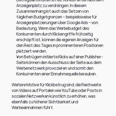
Anzeigenplatz zu verdrängen. In diesem 
Zusammenhang ist auch das Setzen von 
täglichen Budgetgrenzen – beispielsweise für 
Anzeigenplatzierungen über Google Ads – von 
Bedeutung. Wenn das Werbebudget des 
Konkurrenten durch Klickangriffe frühzeitig 
erschöpft ist, können die eigenen Anzeigen für 
den Rest des Tages in prominenteren Positionen 
platziert werden.
Von Betrügern initiierte Klicks auf einer Publisher-
Seite können den Ausschluss der Seite aus dem 
Werbenetzwerk provozieren und somit den 
Konkurrenten einer Einnahmequelle berauben.
Weitere Motive für Klickbetrug sind, die Reichweite 
von Videos auf Portalen wie YouTube oder Posts in 
sozialen Netzwerken künstlich zu erhöhen, was 
ebenfalls zu höherer Sichtbarkeit und 
Werbeeinnahmen führt.