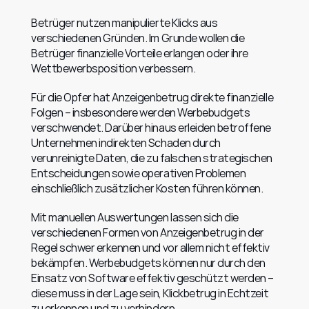
Betrüger nutzen manipulierte Klicks aus 
verschiedenen Gründen. Im Grunde wollen die 
Betrüger finanzielle Vorteile erlangen oder ihre 
Wettbewerbsposition verbessern.
Für die Opfer hat Anzeigenbetrug direkte finanzielle 
Folgen – insbesondere werden Werbebudgets 
verschwendet. Darüber hinaus erleiden betroffene 
Unternehmen indirekten Schaden durch 
verunreinigte Daten, die zu falschen strategischen 
Entscheidungen sowie operativen Problemen 
einschließlich zusätzlicher Kosten führen können.
Mit manuellen Auswertungen lassen sich die 
verschiedenen Formen von Anzeigenbetrug in der 
Regel schwer erkennen und vor allem nicht effektiv 
bekämpfen. Werbebudgets können nur durch den 
Einsatz von Software effektiv geschützt werden – 
diese muss in der Lage sein, Klickbetrug in Echtzeit 
zu erkennen und zu verhindern.