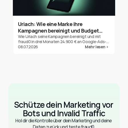
Uriach: Wie eine Marke ihre
Kampagnen bereinigt und Budget
zurückgeholt hat
Wie Uriach seine Kampagnen bereinigt und mit
fraud0 in drei Monaten 24.900 € an Google-Ads-
Refunds gesichert hat. Ein Ergebnis für eine Marke,
08.07.2026
Mehr lesen >
keine Garantie.
Schütze dein Marketing vor 
Bots und Invalid Traffic
Hol dir die Kontrolle über dein Marketing und deine 
Daten zurück und teste fraud0.