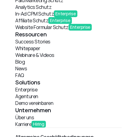
Paid Marketing Schutz
Analytics Schutz
In-Ad CPM Schutz
Enterprise
Affiliate Schutz
Enterprise
Website Formular Schutz
Enterprise
Ressourcen
Success Stories
Whitepaper
Webinare & Videos
Blog
News
FAQ
Solutions
Enterprise
Agenturen
Demo vereinbaren
Unternehmen
Über uns
Karriere
Hiring