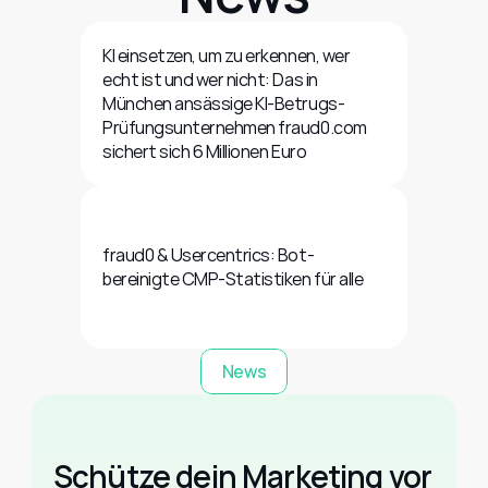
KI einsetzen, um zu erkennen, wer 
echt ist und wer nicht: Das in 
München ansässige KI-Betrugs-
Prüfungsunternehmen fraud0.com 
sichert sich 6 Millionen Euro
fraud0 & Usercentrics: Bot-
bereinigte CMP-Statistiken für alle
News
Schütze dein Marketing vor 