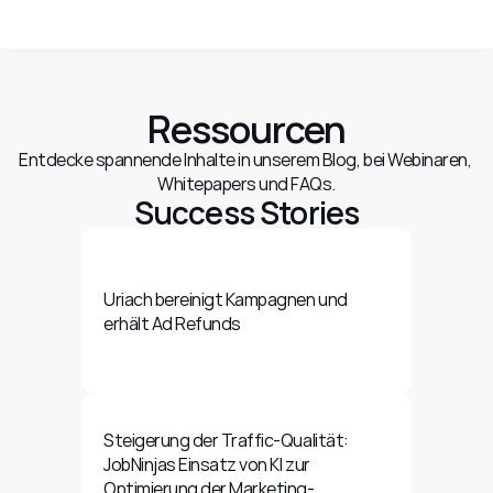
Ressourcen
Entdecke spannende Inhalte in unserem Blog, bei Webinaren, 
Whitepapers und FAQs.
Success Stories
Uriach bereinigt Kampagnen und 
erhält Ad Refunds
Steigerung der Traffic-Qualität: 
JobNinjas Einsatz von KI zur 
Optimierung der Marketing-