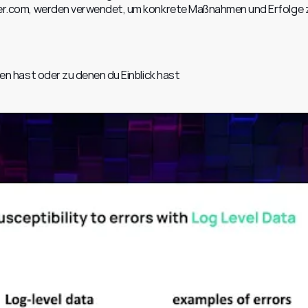
r.com, werden verwendet, um konkrete Maßnahmen und Erfolge z
en hast oder zu denen du Einblick hast