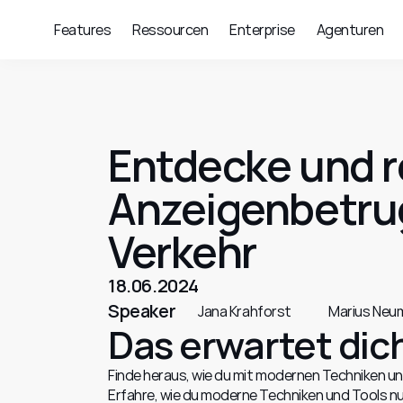
Features
Ressourcen
Enterprise
Agenturen
Entdecke und r
Anzeigenbetru
Verkehr
18.06.2024
Speaker
Jana Krahforst
Marius Neu
Das erwartet dic
Finde heraus, wie du mit modernen Techniken un
Erfahre, wie du moderne Techniken und Tools nut