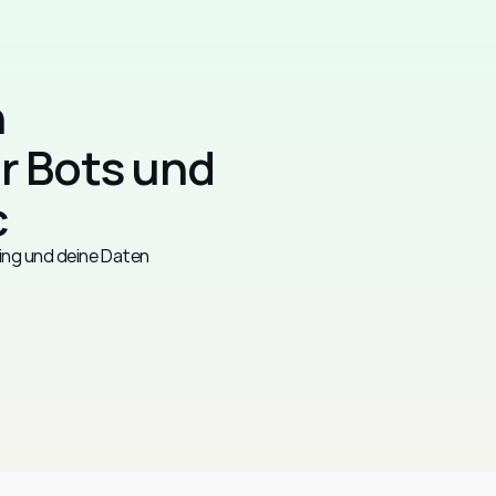
 
r Bots und 
c
ting und deine Daten 