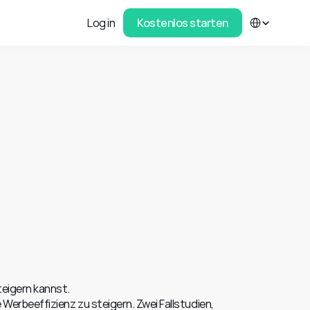
Select Language
Log in
Kostenlos starten
teigern kannst.
erbeeffizienz zu steigern. Zwei Fallstudien, 