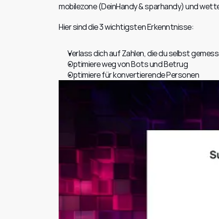
mobilezone (DeinHandy & sparhandy) und wette
Hier sind die 3 wichtigsten Erkenntnisse:
Verlass dich auf Zahlen, die du selbst gemess
Optimiere weg von Bots und Betrug
Optimiere für konvertierende Personen