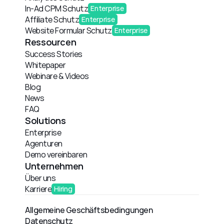
In-Ad CPM Schutz
Enterprise
Affiliate Schutz
Enterprise
Website Formular Schutz
Enterprise
Ressourcen
Success Stories
Whitepaper
Webinare & Videos
Blog
News
FAQ
Solutions
Enterprise
Agenturen
Demo vereinbaren
Unternehmen
Über uns
Karriere
Hiring
Allgemeine Geschäftsbedingungen
Datenschutz