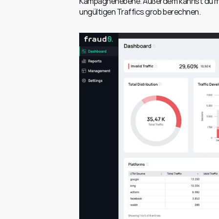
Kampagnenebene. Außerdem kannst du mit
ungültigen Traffics grob berechnen.