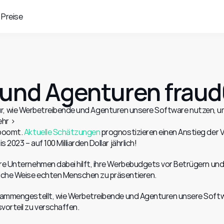
Preise
 und Agenturen fraud
ür, wie Werbetreibende und Agenturen unsere Software nutzen, um
ehr ›
boomt. 
Aktuelle Schätzungen
 prognostizieren einen Anstieg der V
2023 – auf 100 Milliarden Dollar jährlich!
are Unternehmen dabei hilft, ihre Werbebudgets vor Betrügern und
iche Weise echten Menschen zu präsentieren.
zusammengestellt, wie Werbetreibende und Agenturen unsere Softw
vorteil zu verschaffen.