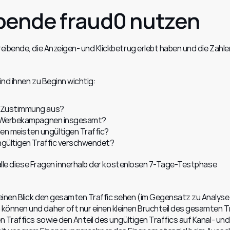
bende fraud0 nutzen
bende, die Anzeigen- und Klickbetrug erlebt haben und die Zahlen 
nd ihnen zu Beginn wichtig:
r Zustimmung aus?
ine Werbekampagnen insgesamt?
n meisten ungültigen Traffic?
ungültigen Traffic verschwendet?
 alle diese Fragen innerhalb der kostenlosen 7-Tage-Testphase 
nen Blick den gesamten Traffic sehen (im Gegensatz zu Analyseto
nnen und daher oft nur einen kleinen Bruchteil des gesamten Tr
 Traffics sowie den Anteil des ungültigen Traffics auf Kanal- und 