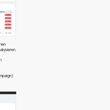
nen 
alysieren.
 
paign) 