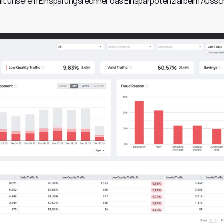
 unserem Einsparungsrechner das Einsparpotenzial beim Aussch