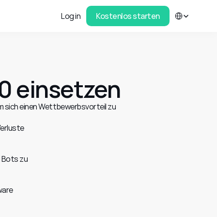
Select Language
Log in
Kostenlos starten
0 einsetzen
 sich einen Wettbewerbsvorteil zu 
erluste 
 Bots zu 
are 