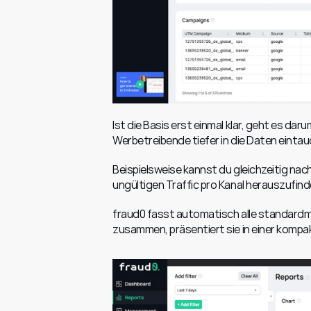
Ist die Basis erst einmal klar, geht es da
Werbetreibende tiefer in die Daten eintau
Beispielsweise kannst du gleichzeitig na
ungültigen Traffic pro Kanal herauszufind
fraud0 fasst automatisch alle standar
zusammen, präsentiert sie in einer kompakt