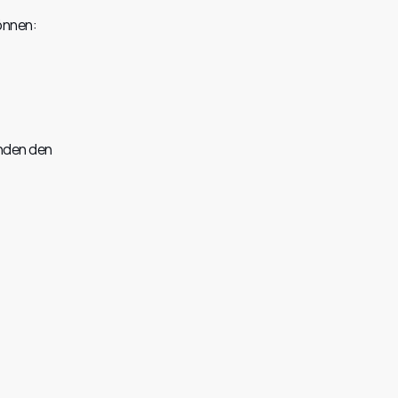
können:
nden den 