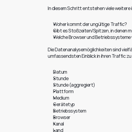
In diesem Schritt entstehen viele weitere 
Woher kommt der ungültige Traffic?
Gibt es Stoßzeiten/Spitzen, in denen me
Welche Browser und Betriebssysteme w
Die Datenanalysemöglichkeiten sind vielf
umfassendsten Einblick in ihren Traffic z
Datum
Stunde
Stunde (aggregiert)
Plattform
Medium
Gerätetyp
Betriebssystem
Browser
Kanal
Land