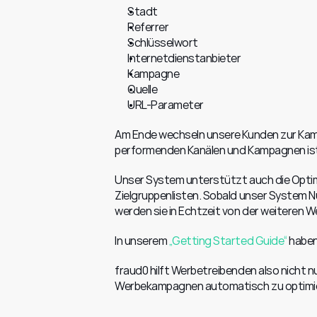
Stadt
Referrer
Schlüsselwort
Internetdienstanbieter
Kampagne
Quelle
URL-Parameter
Am Ende wechseln unsere Kunden zur Kam
performenden Kanälen und Kampagnen ist 
Unser System unterstützt auch die Optim
Zielgruppenlisten. Sobald unser System Nut
werden sie in Echtzeit von der weiteren We
In unserem 
„Getting Started Guide“
 habe
fraud0 hilft Werbetreibenden also nicht nu
Werbekampagnen automatisch zu optimier