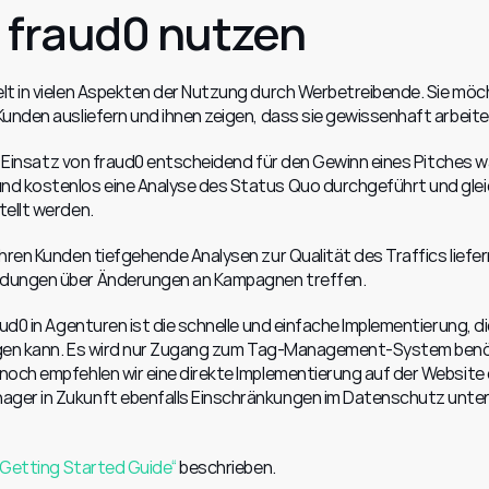
 fraud0 nutzen
lt in vielen Aspekten der Nutzung durch Werbetreibende. Sie möc
unden ausliefern und ihnen zeigen, dass sie gewissenhaft arbeite
er Einsatz von fraud0 entscheidend für den Gewinn eines Pitches wa
nd kostenlos eine Analyse des Status Quo durchgeführt und gleic
tellt werden.
hren Kunden tiefgehende Analysen zur Qualität des Traffics liefer
idungen über Änderungen an Kampagnen treffen.
ud0 in Agenturen ist die schnelle und einfache Implementierung, die
folgen kann. Es wird nur Zugang zum Tag-Management-System benöt
noch empfehlen wir eine direkte Implementierung auf der Website 
ger in Zukunft ebenfalls Einschränkungen im Datenschutz unterl
„Getting Started Guide“
 beschrieben.