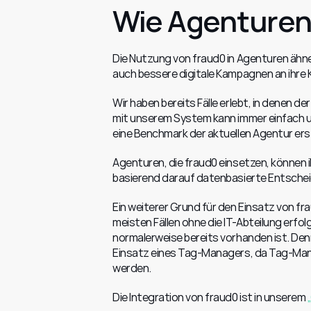
Wie Agenturen
Die Nutzung von fraud0 in Agenturen ähne
auch bessere digitale Kampagnen an ihre K
Wir haben bereits Fälle erlebt, in denen d
mit unserem System kann immer einfach u
eine Benchmark der aktuellen Agentur ers
Agenturen, die fraud0 einsetzen, können i
basierend darauf datenbasierte Entsche
Ein weiterer Grund für den Einsatz von fra
meisten Fällen ohne die IT-Abteilung er
normalerweise bereits vorhanden ist. Den
Einsatz eines Tag-Managers, da Tag-Mana
werden.
Die Integration von fraud0 ist in unserem 