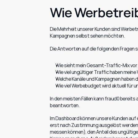
Wie Werbetrei
Die Mehrheit unserer Kunden sind Werbetrei
Kampagnen selbst sehen möchten.
Die Antworten auf die folgenden Fragen si
Wie sieht mein Gesamt-Traffic-Mix vo
Wie viel ungültiger Traffic haben me
Welche Kanäle und Kampagnen haben de
Wie viel Werbebudget wird aktuell für 
In den meisten Fällen kann fraud0 bereits
beantworten.
Im Dashboard können unsere Kunden auf ei
erst nach Zustimmung ausgelöst werden kö
messen können), den Anteil des ungültigen