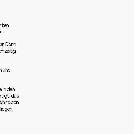
hten 
n.
r. Denn 
hzeitig 
n und 
 in den 
igt, das 
ohne den 
iegen 