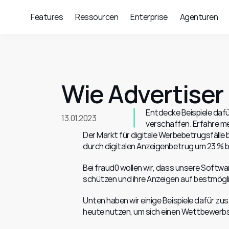
Features
Ressourcen
Enterprise
Agenturen
Wie Advertiser
Entdecke Beispiele daf
13.01.2023
verschaffen. Erfahre m
Der Markt für digitale Werbebetrugsfälle 
durch digitalen Anzeigenbetrug um 23 % bis 
Bei fraud0 wollen wir, dass unsere Softw
schützen und ihre Anzeigen auf bestmögl
Unten haben wir einige Beispiele dafür 
heute nutzen, um sich einen Wettbewerbs