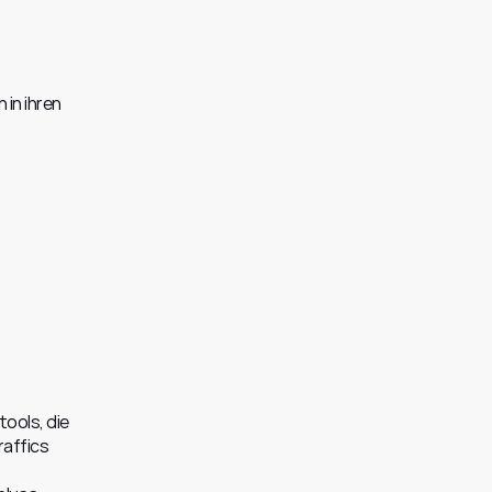
in ihren 
ols, die 
affics 