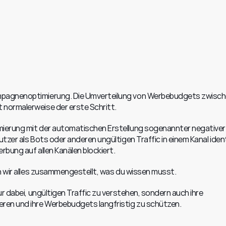
pagnenoptimierung. Die Umverteilung von Werbebudgets zwische
normalerweise der erste Schritt.
ierung mit der automatischen Erstellung sogenannter negativer 
zer als Bots oder anderen ungültigen Traffic in einem Kanal identif
rbung auf allen Kanälen blockiert.
n wir alles zusammengestellt, was du wissen musst.
r dabei, ungültigen Traffic zu verstehen, sondern auch ihre 
en und ihre Werbebudgets langfristig zu schützen.