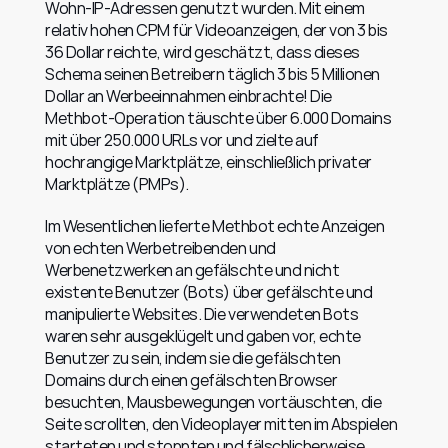
Wohn-IP-Adressen genutzt wurden. Mit einem 
relativ hohen CPM für Videoanzeigen, der von 3 bis 
36 Dollar reichte, wird geschätzt, dass dieses 
Schema seinen Betreibern täglich 3 bis 5 Millionen 
Dollar an Werbeeinnahmen einbrachte! Die 
Methbot-Operation täuschte über 6.000 Domains 
mit über 250.000 URLs vor und zielte auf 
hochrangige Marktplätze, einschließlich privater 
Marktplätze (PMPs).
Im Wesentlichen lieferte Methbot echte Anzeigen 
von echten Werbetreibenden und 
Werbenetzwerken an gefälschte und nicht 
existente Benutzer (Bots) über gefälschte und 
manipulierte Websites. Die verwendeten Bots 
waren sehr ausgeklügelt und gaben vor, echte 
Benutzer zu sein, indem sie die gefälschten 
Domains durch einen gefälschten Browser 
besuchten, Mausbewegungen vortäuschten, die 
Seite scrollten, den Videoplayer mitten im Abspielen 
starteten und stoppten und fälschlicherweise 