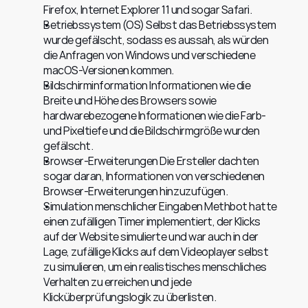
Firefox, Internet Explorer 11 und sogar Safari.
Betriebssystem (OS) Selbst das Betriebssystem 
wurde gefälscht, sodass es aussah, als würden 
die Anfragen von Windows und verschiedene 
macOS-Versionen kommen.
Bildschirminformation Informationen wie die 
Breite und Höhe des Browsers sowie 
hardwarebezogene Informationen wie die Farb- 
und Pixeltiefe und die Bildschirmgröße wurden 
gefälscht.
Browser-Erweiterungen Die Ersteller dachten 
sogar daran, Informationen von verschiedenen 
Browser-Erweiterungen hinzuzufügen.
Simulation menschlicher Eingaben Methbot hatte 
einen zufälligen Timer implementiert, der Klicks 
auf der Website simulierte und war auch in der 
Lage, zufällige Klicks auf dem Videoplayer selbst 
zu simulieren, um ein realistisches menschliches 
Verhalten zu erreichen und jede 
Klicküberprüfungslogik zu überlisten.