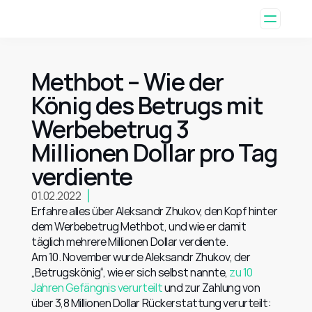
Methbot – Wie der 
König des Betrugs mit 
Werbebetrug 3 
Millionen Dollar pro Tag 
verdiente
01.02.2022
Erfahre alles über Aleksandr Zhukov, den Kopf hinter 
dem Werbebetrug Methbot, und wie er damit 
täglich mehrere Millionen Dollar verdiente.
Am 10. November wurde Aleksandr Zhukov, der 
„Betrugskönig“, wie er sich selbst nannte, 
zu 10 
Jahren Gefängnis verurteilt
 und zur Zahlung von 
über 3,8 Millionen Dollar Rückerstattung verurteilt: