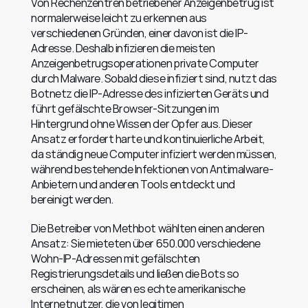
Von Rechenzentren betriebener Anzeigenbetrug ist 
normalerweise leicht zu erkennen aus 
verschiedenen Gründen, einer davon ist die IP-
Adresse. Deshalb infizieren die meisten 
Anzeigenbetrugsoperationen private Computer 
durch Malware. Sobald diese infiziert sind, nutzt das 
Botnetz die IP-Adresse des infizierten Geräts und 
führt gefälschte Browser-Sitzungen im 
Hintergrund ohne Wissen der Opfer aus. Dieser 
Ansatz erfordert harte und kontinuierliche Arbeit, 
da ständig neue Computer infiziert werden müssen, 
während bestehende Infektionen von Antimalware-
Anbietern und anderen Tools entdeckt und 
bereinigt werden.
Die Betreiber von Methbot wählten einen anderen 
Ansatz: Sie mieteten über 650.000 verschiedene 
Wohn-IP-Adressen mit gefälschten 
Registrierungsdetails und ließen die Bots so 
erscheinen, als wären es echte amerikanische 
Internetnutzer, die von legitimen 