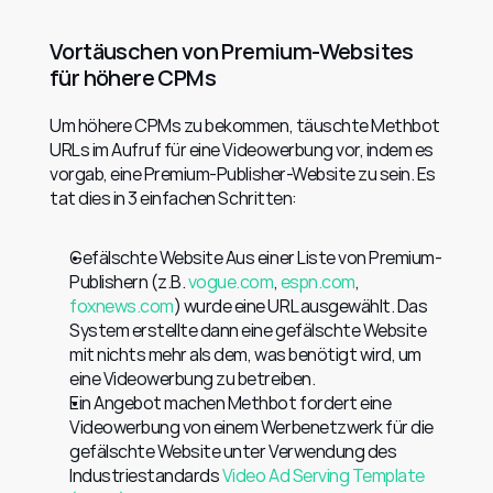
Vortäuschen von Premium-Websites 
für höhere CPMs
Um höhere CPMs zu bekommen, täuschte Methbot 
URLs im Aufruf für eine Videowerbung vor, indem es 
vorgab, eine Premium-Publisher-Website zu sein. Es 
tat dies in 3 einfachen Schritten:
Gefälschte Website Aus einer Liste von Premium-
Publishern (z.B. 
vogue.com
, 
espn.com
, 
foxnews.com
) wurde eine URL ausgewählt. Das 
System erstellte dann eine gefälschte Website 
mit nichts mehr als dem, was benötigt wird, um 
eine Videowerbung zu betreiben.
Ein Angebot machen Methbot fordert eine 
Videowerbung von einem Werbenetzwerk für die 
gefälschte Website unter Verwendung des 
Industriestandards 
Video Ad Serving Template 