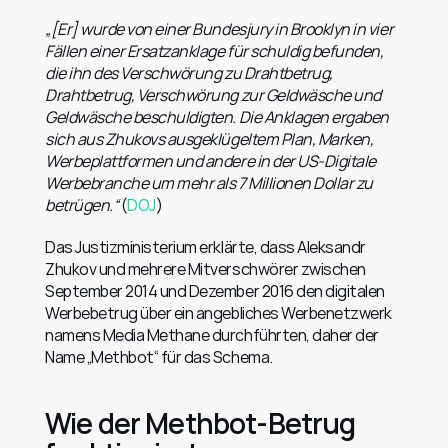
„[Er] wurde von einer Bundesjury in Brooklyn in vier 
Fällen einer Ersatzanklage für schuldig befunden, 
die ihn des Verschwörung zu Drahtbetrug, 
Drahtbetrug, Verschwörung zur Geldwäsche und 
Geldwäsche beschuldigten. Die Anklagen ergaben 
sich aus Zhukovs ausgeklügeltem Plan, Marken, 
Werbeplattformen und andere in der US-Digitale 
Werbebranche um mehr als 7 Millionen Dollar zu 
betrügen.“
 (
DOJ
)
Das Justizministerium erklärte, dass Aleksandr 
Zhukov und mehrere Mitverschwörer zwischen 
September 2014 und Dezember 2016 den digitalen 
Werbebetrug über ein angebliches Werbenetzwerk 
namens Media Methane durchführten, daher der 
Name „Methbot“ für das Schema.
Wie der Methbot-Betrug 