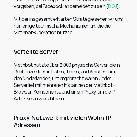
vorgaben, bei Facebook angemeldet zu sein (
DOJ
).
Mit der insgesamt erklärten Strategie sehen wir uns 
nun einige technische Mechanismen an, die die 
Methbot-Operation nutzte.
Verteilte Server
Methbot nutzte über 2.000 physische Server, die in 
Rechenzentren in Dallas, Texas, und Amsterdam, 
den Niederlanden, untergebracht waren. Jeder 
Server lief mit mehreren Instanzen der Methbot-
Browser-Komponente und einem Proxy, um die IP-
Adresse zu verschleiern.
Proxy-Netzwerk mit vielen Wohn-IP-
Adressen