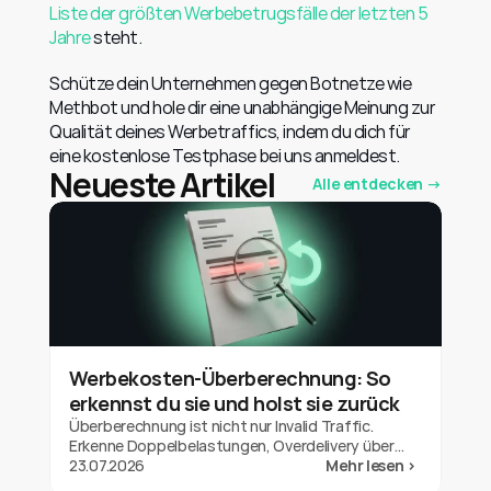
Liste der größten Werbebetrugsfälle der letzten 5 
Jahre
 steht.
Schütze dein Unternehmen gegen Botnetze wie 
Methbot und hole dir eine unabhängige Meinung zur 
Qualität deines Werbetraffics, indem du dich für 
eine kostenlose Testphase bei uns anmeldest.
Neueste Artikel
Alle entdecken →
Werbekosten-Überberechnung: So
erkennst du sie und holst sie zurück
Überberechnung ist nicht nur Invalid Traffic.
Erkenne Doppelbelastungen, Overdelivery über
dein Budget und Out-of-Geo-Auslieferung bei
23.07.2026
Mehr lesen >
Google Ads und hol die Gutschrift zurück.