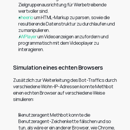
Zielgruppenausrichtung für Werbetreibende 
wertvoller sind.
cheerio
 um HTML-Markup zu parsen, sowie die 
resultierende Datenstruktur zu durchlaufen und 
zu manipulieren.
JWPlayer
 um Videoanzeigen anzufordern und 
programmatisch mit dem Videoplayer zu 
interagieren.
Simulation eines echten Browsers
Zusätzlich zur Weiterleitung des Bot-Traffics durch 
verschiedene Wohn-IP-Adressen konnte Methbot 
einen echten Browser auf verschiedene Weise 
simulieren:
Benutzeragent Methbot konnte die 
Benutzeragent-Zeichenkette fälschen und so 
tun, als wäre er ein anderer Browser, wie Chrome, 