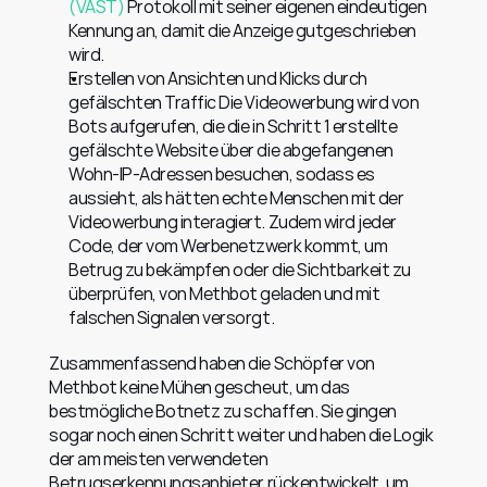
(VAST)
 Protokoll mit seiner eigenen eindeutigen 
Kennung an, damit die Anzeige gutgeschrieben 
wird.
Erstellen von Ansichten und Klicks durch 
gefälschten Traffic Die Videowerbung wird von 
Bots aufgerufen, die die in Schritt 1 erstellte 
gefälschte Website über die abgefangenen 
Wohn-IP-Adressen besuchen, sodass es 
aussieht, als hätten echte Menschen mit der 
Videowerbung interagiert. Zudem wird jeder 
Code, der vom Werbenetzwerk kommt, um 
Betrug zu bekämpfen oder die Sichtbarkeit zu 
überprüfen, von Methbot geladen und mit 
falschen Signalen versorgt.
Zusammenfassend haben die Schöpfer von 
Methbot keine Mühen gescheut, um das 
bestmögliche Botnetz zu schaffen. Sie gingen 
sogar noch einen Schritt weiter und haben die Logik 
der am meisten verwendeten 
Betrugserkennungsanbieter rückentwickelt, um 