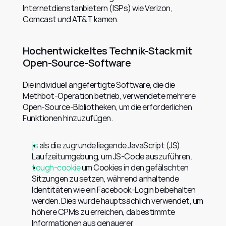
Internetdienstanbietern (ISPs) wie Verizon, 
Comcast und AT&T kamen.
Hochentwickeltes Technik-Stack mit 
Open-Source-Software
Die individuell angefertigte Software, die die 
Methbot-Operation betrieb, verwendete mehrere 
Open-Source-Bibliotheken, um die erforderlichen 
Funktionen hinzuzufügen.
js
 als die zugrunde liegende JavaScript (JS) 
Laufzeitumgebung, um JS-Code auszuführen.
tough-cookie
 um Cookies in den gefälschten 
Sitzungen zu setzen, während anhaltende 
Identitäten wie ein Facebook-Login beibehalten 
werden. Dies wurde hauptsächlich verwendet, um 
höhere CPMs zu erreichen, da bestimmte 
Informationen aus genauerer 