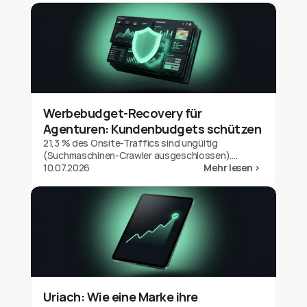
Werbebudget-Recovery für
Agenturen: Kundenbudgets schützen
21,3 % des Onsite-Traffics sind ungültig
(Suchmaschinen-Crawler ausgeschlossen).
Werbebudget-Recovery für Agenturen:
10.07.2026
Mehr lesen >
Kundenbudgets schützen und deinen Wert
beweisen.
Uriach: Wie eine Marke ihre