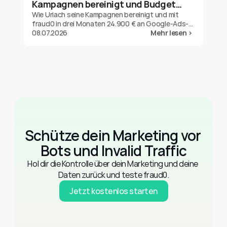
Kampagnen bereinigt und Budget
zurückgeholt hat
Wie Uriach seine Kampagnen bereinigt und mit
fraud0 in drei Monaten 24.900 € an Google-Ads-
Refunds gesichert hat. Ein Ergebnis für eine Marke,
08.07.2026
Mehr lesen >
keine Garantie.
Schütze dein Marketing vor 
Bots und Invalid Traffic
Hol dir die Kontrolle über dein Marketing und deine 
Daten zurück und teste fraud0.
Jetzt kostenlos starten