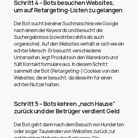
Schritt 4 – Bots besuchen Websites, 
um auf Retargeting-Listen zu gelangen
Der Bot sucht bei einer Suchmaschine wie Google 
nach einem der Keywords und besucht die 
Suchergebnisse (sowohl bezahlte als auch 
organische). Auf den Websites verhält er sich wie ein 
echter Mensch: Er besucht verschiedene 
Unterseiten, legt Produkte in den Warenkorb und 
füllt Kontaktformulare aus. In diesem Schritt 
sammelt der Bot (Retargeting-) Cookies von den 
Websites, die er besucht, da diese ihn für einen 
echten Nutzer halten.
Schritt 5 – Bots kehren „nach Hause“ 
zurück und der Betrüger verdient Geld
Der Bot geht dann nach dem Besuch von Hunderten 
oder sogar Tausenden von Websites zurück zur 