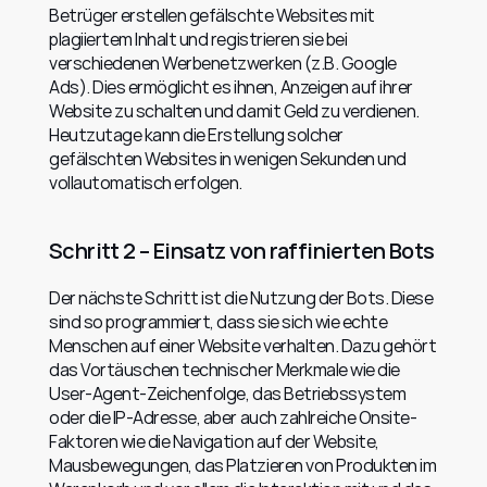
Betrüger erstellen gefälschte Websites mit 
plagiiertem Inhalt und registrieren sie bei 
verschiedenen Werbenetzwerken (z.B. Google 
Ads). Dies ermöglicht es ihnen, Anzeigen auf ihrer 
Website zu schalten und damit Geld zu verdienen. 
Heutzutage kann die Erstellung solcher 
gefälschten Websites in wenigen Sekunden und 
vollautomatisch erfolgen.
Schritt 2 – Einsatz von raffinierten Bots
Der nächste Schritt ist die Nutzung der Bots. Diese 
sind so programmiert, dass sie sich wie echte 
Menschen auf einer Website verhalten. Dazu gehört 
das Vortäuschen technischer Merkmale wie die 
User-Agent-Zeichenfolge, das Betriebssystem 
oder die IP-Adresse, aber auch zahlreiche Onsite-
Faktoren wie die Navigation auf der Website, 
Mausbewegungen, das Platzieren von Produkten im 