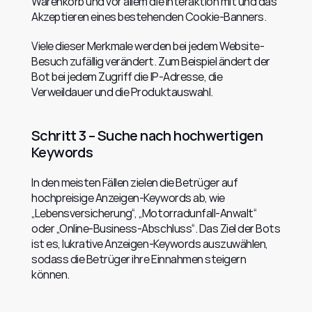
Warenkorb und vor allem die Interaktion mit und das 
Akzeptieren eines bestehenden Cookie-Banners.
Viele dieser Merkmale werden bei jedem Website-
Besuch zufällig verändert. Zum Beispiel ändert der 
Bot bei jedem Zugriff die IP-Adresse, die 
Verweildauer und die Produktauswahl.
Schritt 3 – Suche nach hochwertigen 
Keywords
In den meisten Fällen zielen die Betrüger auf 
hochpreisige Anzeigen-Keywords ab, wie 
„Lebensversicherung“, „Motorradunfall-Anwalt“ 
oder „Online-Business-Abschluss“. Das Ziel der Bots 
ist es, lukrative Anzeigen-Keywords auszuwählen, 
sodass die Betrüger ihre Einnahmen steigern 
können.