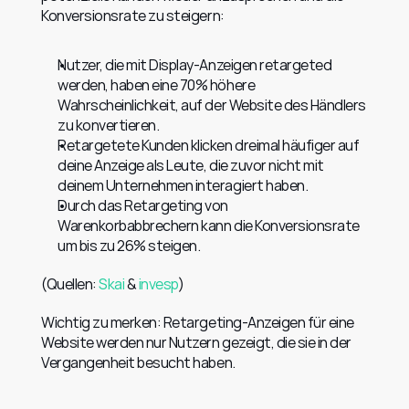
Konversionsrate zu steigern:
Nutzer, die mit Display-Anzeigen retargeted 
werden, haben eine 70% höhere 
Wahrscheinlichkeit, auf der Website des Händlers 
zu konvertieren.
Retargetete Kunden klicken dreimal häufiger auf 
deine Anzeige als Leute, die zuvor nicht mit 
deinem Unternehmen interagiert haben.
Durch das Retargeting von 
Warenkorbabbrechern kann die Konversionsrate 
um bis zu 26% steigen.
(Quellen: 
Skai
 & 
invesp
)
Wichtig zu merken: Retargeting-Anzeigen für eine 
Website werden nur Nutzern gezeigt, die sie in der 
Vergangenheit besucht haben.