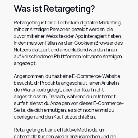
Was ist Retargeting?
Retargeting ist eine Technik im digitalen Marketing, 
mit der Anzeigen Personen gezeigt werden, die 
zuvor mit einer Website oder App interagiert haben. 
In den meisten Fällen wird ein Cookie im Browser des 
Nutzers platziert und anschließend werden ihnen 
auf verschiedenen Plattformen relevante Anzeigen 
angezeigt.
Angenommen, du hast eine E-Commerce-Website 
besucht, dir Produkte angeschaut, einen Artikel in 
den Warenkorb gelegt, aber den Kauf nicht 
abgeschlossen. Danach, während du im Internet 
surfst, siehst du Anzeigen von dieser E-Commerce-
Seite, die dich ermutigen, es sich noch einmal zu 
überlegen und den Kauf abzuschließen.
Retargeting ist eine effektive Methode, um 
potenzielle Kunden wieder anzusprechen und die 