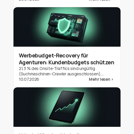
Google Ads und hol die Gutschrift zurück.
Werbebudget-Recovery für
Agenturen: Kundenbudgets schützen
21,3 % des Onsite-Traffics sind ungültig
(Suchmaschinen-Crawler ausgeschlossen).
Werbebudget-Recovery für Agenturen:
10.07.2026
Mehr lesen >
Kundenbudgets schützen und deinen Wert
beweisen.