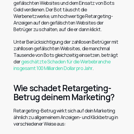
gefälschten Websites und dem Einsatz von Bots 
Geld verdienen. Der Bot täuscht die 
Werbenetzwerke, um hochwertige Retargeting-
Anzeigen auf den gefälschten Websites der 
Betrüger zu schalten, auf die er dann klickt.
Unter Berücksichtigung der zahllosen Betrüger mit 
zahllosen gefälschten Websites, die manchmal 
Tausende von Bots gleichzeitig einsetzen, beträgt 
der 
geschätzte Schaden für die Werbebranche 
insgesamt 100 Milliarden Dollar pro Jahr
.
Wie schadet Retargeting-
Betrug deinem Marketing?
Retargeting-Betrug wirkt sich auf dein Marketing 
ähnlich zu allgemeinem Anzeigen- und Klickbetrug in 
verschiedener Weise aus: