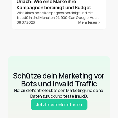
Uriach: Wie eine Marke ihre
Kampagnen bereinigt und Budget
zurückgeholt hat
Wie Uriach seine Kampagnen bereinigt und mit
fraud0 in drei Monaten 24.900 € an Google-Ads-
Refunds gesichert hat. Ein Ergebnis für eine Marke,
08.07.2026
Mehr lesen >
keine Garantie.
Schütze dein Marketing vor 
Bots und Invalid Traffic
Hol dir die Kontrolle über dein Marketing und deine 
Daten zurück und teste fraud0.
Jetzt kostenlos starten