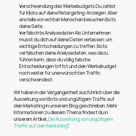
Verschwendung des Werbebudgets Du zahlst 
für Klicks auf deine Retargeting-Anzeigen. Aber 
anstelle von echten Menschen besuchen Bots 
deine Seite.
Verfälschte Analysedaten Als Unternehmen 
musst du dich auf deine Daten verlassen, um 
wichtige Entscheidungen zu treffen. Bots 
verfälschen deine Analysedaten, was dazu 
führen kann, dass du völlig falsche 
Entscheidungen triffst und dein Werbebudget 
noch weiter für unerwünschten Traffic 
verschwendest.
Wir haben in der Vergangenheit ausführlich über die 
Auswirkung von Bots und ungültigem Traffic auf 
dein Marketing in unserem Blog geschrieben. Mehr 
Informationen zu diesem Thema findest du in 
unserem Artikel „
Die Auswirkung von ungültigem 
Traffic auf dein Marketing
“.