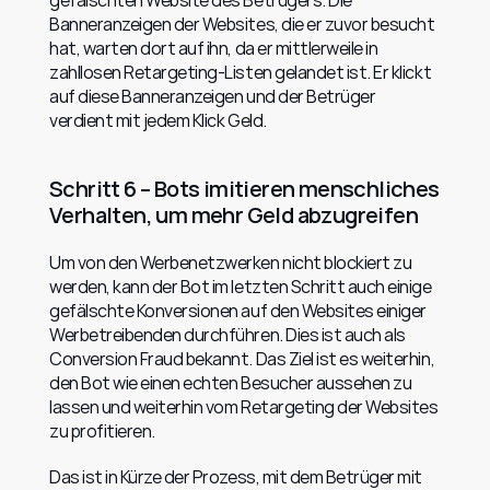
gefälschten Website des Betrügers. Die 
Banneranzeigen der Websites, die er zuvor besucht 
hat, warten dort auf ihn, da er mittlerweile in 
zahllosen Retargeting-Listen gelandet ist. Er klickt 
auf diese Banneranzeigen und der Betrüger 
verdient mit jedem Klick Geld.
Schritt 6 – Bots imitieren menschliches 
Verhalten, um mehr Geld abzugreifen
Um von den Werbenetzwerken nicht blockiert zu 
werden, kann der Bot im letzten Schritt auch einige 
gefälschte Konversionen auf den Websites einiger 
Werbetreibenden durchführen. Dies ist auch als 
Conversion Fraud bekannt. Das Ziel ist es weiterhin, 
den Bot wie einen echten Besucher aussehen zu 
lassen und weiterhin vom Retargeting der Websites 
zu profitieren.
Das ist in Kürze der Prozess, mit dem Betrüger mit 