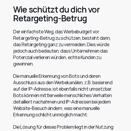
Wie schützt du dich vor 
Retargeting-Betrug
Der einfachste Weg, das Werbebudget vor 
Retargeting-Betrug zu schützen, besteht darin, 
das Retargeting ganz zu vermeiden. Dies würde 
jedoch auch bedeuten, dass Unternehmen das 
Potenzial verlieren würden, echte Kunden zu 
gewinnen.
Die manuelle Erkennung von Bots und deren 
Ausschluss aus den Werbekanälen, z.B. basierend 
auf der IP-Adresse, ist ebenfalls nicht umsetzbar. 
Bots können mittlerweile menschliches Verhalten 
detailliert nachahmen und IP-Adressen bei jedem 
Website-Besuch ändern, was eine manuelle 
Erkennung schlicht unmöglich macht.
Die Lösung für dieses Problem liegt in der Nutzung 