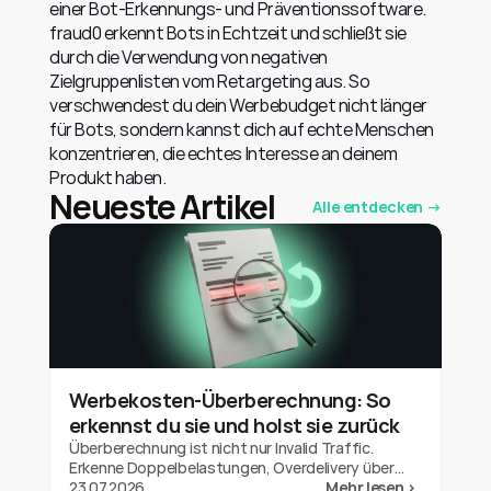
einer Bot-Erkennungs- und Präventionssoftware. 
fraud0 erkennt Bots in Echtzeit und schließt sie 
durch die Verwendung von negativen 
Zielgruppenlisten vom Retargeting aus. So 
verschwendest du dein Werbebudget nicht länger 
für Bots, sondern kannst dich auf echte Menschen 
konzentrieren, die echtes Interesse an deinem 
Produkt haben.
Neueste Artikel
Alle entdecken →
Werbekosten-Überberechnung: So
erkennst du sie und holst sie zurück
Überberechnung ist nicht nur Invalid Traffic.
Erkenne Doppelbelastungen, Overdelivery über
dein Budget und Out-of-Geo-Auslieferung bei
23.07.2026
Mehr lesen >