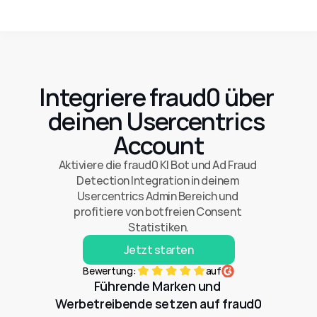
Integriere fraud0 über 
deinen Usercentrics 
Account
Aktiviere die fraud0 KI Bot und Ad Fraud 
Detection Integration in deinem 
Usercentrics Admin Bereich und 
profitiere von botfreien Consent 
Statistiken.
Jetzt starten
Bewertung:
auf
Führende Marken und 
Werbetreibende setzen auf fraud0