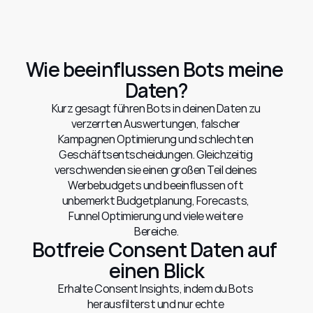
Wie beeinflussen Bots meine 
Daten?
Kurz gesagt führen Bots in deinen Daten zu 
verzerrten Auswertungen, falscher 
Kampagnen Optimierung und schlechten 
Geschäftsentscheidungen. Gleichzeitig 
verschwenden sie einen großen Teil deines 
Werbebudgets und beeinflussen oft 
unbemerkt Budgetplanung, Forecasts, 
Funnel Optimierung und viele weitere 
Bereiche.
Botfreie Consent Daten auf 
einen Blick
Erhalte Consent Insights, indem du Bots 
herausfilterst und nur echte 