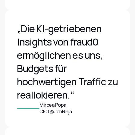
„Die KI-getriebenen 
Insights von fraud0 
ermöglichen es uns, 
Budgets für 
hochwertigen Traffic zu 
reallokieren.“
Mircea Popa
CEO @ JobNinja