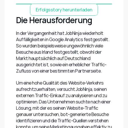
Erfolgsstory herunterladen
Die Herausforderung
In der Vergangenheit hat JobNinja wiederholt 
Auffälligkeiten in Google Analytics festgestellt. 
So wurden beispielsweise ungewöhnlich viele 
Besuche aus Irland festgestellt, obwohl der 
Markt hauptsächlich auf Deutschland 
ausgerichtet ist, sowie ein erheblicher Traffic-
Zufluss von einer bestimmten Partnerseite.
Um eine hohe Qualität des Website-Verkehrs 
aufrechtzuerhalten, versucht JobNinja, seinen 
externen Traffic-Einkauf zu analysieren und zu 
optimieren. Das Unternehmen suchte nach einer 
Lösung, mit der es seinen Website-Traffic 
genauer untersuchen, bot-generierte Besuche 
identifizieren und die Traffic-Quellen verstehen 
konnte, um seine Marketingausgaben effektiv zu 