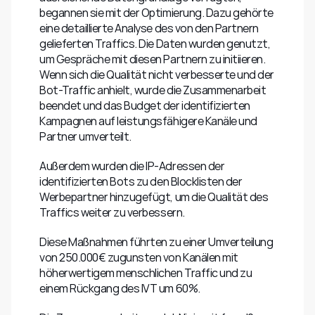
begannen sie mit der Optimierung. Dazu gehörte 
eine detaillierte Analyse des von den Partnern 
gelieferten Traffics. Die Daten wurden genutzt, 
um Gespräche mit diesen Partnern zu initiieren. 
Wenn sich die Qualität nicht verbesserte und der 
Bot-Traffic anhielt, wurde die Zusammenarbeit 
beendet und das Budget der identifizierten 
Kampagnen auf leistungsfähigere Kanäle und 
Partner umverteilt.
Außerdem wurden die IP-Adressen der 
identifizierten Bots zu den Blocklisten der 
Werbepartner hinzugefügt, um die Qualität des 
Traffics weiter zu verbessern.
Diese Maßnahmen führten zu einer Umverteilung 
von 250.000€ zugunsten von Kanälen mit 
höherwertigem menschlichen Traffic und zu 
einem Rückgang des IVT um 60%.