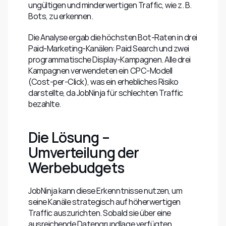
ungültigen und minderwertigen Traffic, wie z. B. 
Bots, zu erkennen.
Die Analyse ergab die höchsten Bot-Raten in drei 
Paid-Marketing-Kanälen: Paid Search und zwei 
programmatische Display-Kampagnen. Alle drei 
Kampagnen verwendeten ein CPC-Modell 
(Cost-per-Click), was ein erhebliches Risiko 
darstellte, da JobNinja für schlechten Traffic 
bezahlte.
Die Lösung – 
Umverteilung der 
Werbebudgets
JobNinja kann diese Erkenntnisse nutzen, um 
seine Kanäle strategisch auf höherwertigen 
Traffic auszurichten. Sobald sie über eine 
ausreichende Datengrundlage verfügten, 