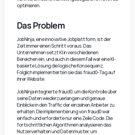
optimieren.
Das Problem
JobNinja, eine innovative Jobplattform, ist der 
Zeit immer einen Schritt voraus. Das 
Unternehmen setzt KI in verschiedenen 
Bereichen ein, und auch in diesem Fall war eine KI-
basierte Lösung die logische Konsequenz. 
Folglich implementierten sie das fraud0-Tag auf 
ihrer Website.
JobNinja integrierte fraud0, um die Kontrolle über 
seine Daten wiederzuerlangen und genaue 
Einblicke in den Traffic der einzelnen Anbieter zu 
erhalten. Die Implementierung von fraud0 war 
einfach und erforderte nur eine Zeile Code. Die 
fortschrittlichen Algorithmen analysieren das 
Nutzerverhalten und Datenmuster, um 