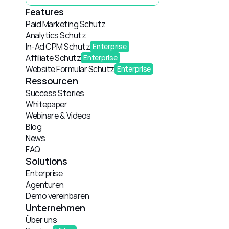
Features
Paid Marketing Schutz
Analytics Schutz
In-Ad CPM Schutz
Enterprise
Affiliate Schutz
Enterprise
Website Formular Schutz
Enterprise
Ressourcen
Success Stories
Whitepaper
Webinare & Videos
Blog
News
FAQ
Solutions
Enterprise
Agenturen
Demo vereinbaren
Unternehmen
Über uns