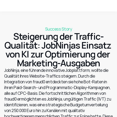
Success Story
Steigerung der Traffic-
Qualität: JobNinjas Einsatz 
von KI zur Optimierung der 
Marketing-Ausgaben
JobNinja, eine führende innovative Jobplattform, wollte die 
Qualität ihres Website-Traffics steigern. Durch die 
Integration von fraud0 entdeckten sie hohe Bot-Raten in 
ihren Paid-Search- und Programmatic-Display-Kampagnen, 
alle auf CPC-Basis. Die fortschrittlichen Algorithmen von 
fraud0 ermöglichten es JobNinja, ungültigen Traffic (IVT) zu 
identifizieren, was eine strategische Budgetumverteilung 
von 250.000 Euro hin zu Kanälen mit qualitativ 
hochwertigerem menschlichen Traffic zur Folge hatte. Diese 