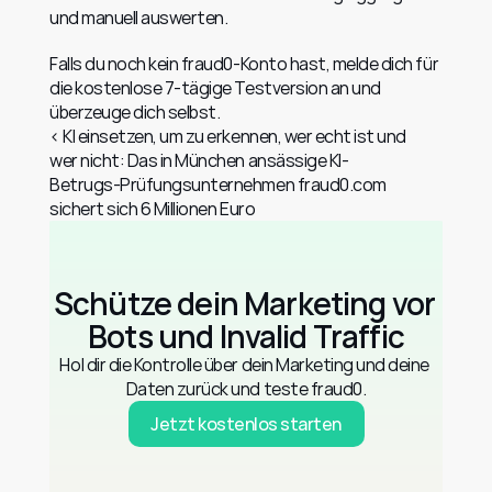
und manuell auswerten.
Falls du noch kein fraud0-Konto hast, 
melde dich für 
die kostenlose 7-tägige Testversion an
 und 
überzeuge dich selbst.
‹ KI einsetzen, um zu erkennen, wer echt ist und 
wer nicht: Das in München ansässige KI-
Betrugs-Prüfungsunternehmen fraud0.com 
sichert sich 6 Millionen Euro
Schütze dein Marketing vor 
Bots und Invalid Traffic
Hol dir die Kontrolle über dein Marketing und deine 
Daten zurück und teste fraud0.
Jetzt kostenlos starten