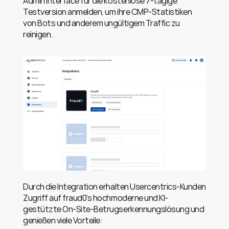
Admin Interface für die kostenlose 7-tägige 
Testversion anmelden, um ihre CMP-Statistiken 
von Bots und anderem ungültigem Traffic zu 
reinigen.
Durch die Integration erhalten Usercentrics-Kunden 
Zugriff auf fraud0’s hochmoderne und KI-
gestützte On-Site-Betrugserkennungslösung und 
genießen viele Vorteile: