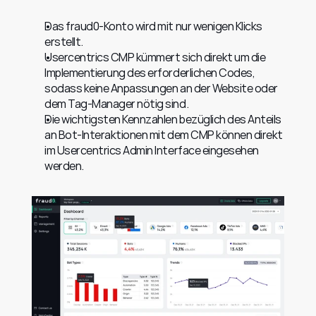
Das fraud0-Konto wird mit nur wenigen Klicks 
erstellt.
Usercentrics CMP kümmert sich direkt um die 
Implementierung des erforderlichen Codes, 
sodass keine Anpassungen an der Website oder 
dem Tag-Manager nötig sind.
Die wichtigsten Kennzahlen bezüglich des Anteils 
an Bot-Interaktionen mit dem CMP können direkt 
im Usercentrics Admin Interface eingesehen 
werden.