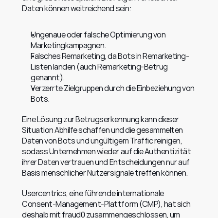
Daten können weitreichend sein:
Ungenaue oder falsche Optimierung von 
Marketingkampagnen.
Falsches Remarketing, da Bots in Remarketing-
Listen landen (auch Remarketing-Betrug 
genannt).
Verzerrte Zielgruppen durch die Einbeziehung von 
Bots.
Eine Lösung zur Betrugserkennung kann dieser 
Situation Abhilfe schaffen und die gesammelten 
Daten von Bots und ungültigem Traffic reinigen, 
sodass Unternehmen wieder auf die Authentizität 
ihrer Daten vertrauen und Entscheidungen nur auf 
Basis menschlicher Nutzersignale treffen können.
Usercentrics, eine führende internationale 
Consent-Management-Plattform (CMP), hat sich 
deshalb mit fraud0 zusammengeschlossen, um 