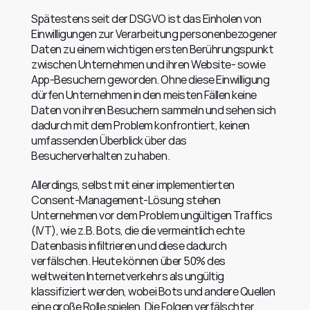
Spätestens seit der DSGVO ist das Einholen von 
Einwilligungen zur Verarbeitung personenbezogener 
Daten zu einem wichtigen ersten Berührungspunkt 
zwischen Unternehmen und ihren Website- sowie 
App-Besuchern geworden. Ohne diese Einwilligung 
dürfen Unternehmen in den meisten Fällen keine 
Daten von ihren Besuchern sammeln und sehen sich 
dadurch mit dem Problem konfrontiert, keinen 
umfassenden Überblick über das 
Besucherverhalten zu haben.
Allerdings, selbst mit einer implementierten 
Consent-Management-Lösung stehen 
Unternehmen vor dem Problem ungültigen Traffics 
(IVT), wie z.B. Bots, die die vermeintlich echte 
Datenbasis infiltrieren und diese dadurch 
verfälschen. Heute können über 50% des 
weltweiten Internetverkehrs als ungültig 
klassifiziert werden, wobei Bots und andere Quellen 
eine große Rolle spielen. Die Folgen verfälschter 