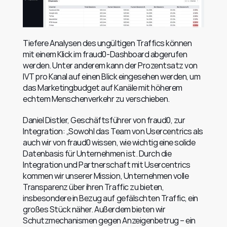
Tiefere Analysen des ungültigen Traffics können 
mit einem Klick im fraud0-Dashboard abgerufen 
werden. Unter anderem kann der Prozentsatz von 
IVT pro Kanal auf einen Blick eingesehen werden, um 
das Marketingbudget auf Kanäle mit höherem 
echtem Menschenverkehr zu verschieben.
Daniel Distler, Geschäftsführer von fraud0, zur 
Integration: „Sowohl das Team von Usercentrics als 
auch wir von fraud0 wissen, wie wichtig eine solide 
Datenbasis für Unternehmen ist. Durch die 
Integration und Partnerschaft mit Usercentrics 
kommen wir unserer Mission, Unternehmen volle 
Transparenz über ihren Traffic zu bieten, 
insbesondere in Bezug auf gefälschten Traffic, ein 
großes Stück näher. Außerdem bieten wir 
Schutzmechanismen gegen Anzeigenbetrug – ein 