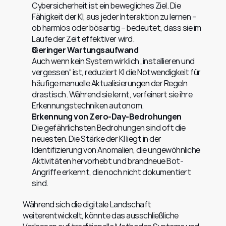
Cybersicherheit ist ein bewegliches Ziel. Die 
Fähigkeit der KI, aus jeder Interaktion zu lernen – 
ob harmlos oder bösartig – bedeutet, dass sie im 
Laufe der Zeit effektiver wird.
Geringer Wartungsaufwand
Auch wenn kein System wirklich „installieren und 
vergessen“ ist, reduziert KI die Notwendigkeit für 
häufige manuelle Aktualisierungen der Regeln 
drastisch. Während sie lernt, verfeinert sie ihre 
Erkennungstechniken autonom.
Erkennung von Zero-Day-Bedrohungen
Die gefährlichsten Bedrohungen sind oft die 
neuesten. Die Stärke der KI liegt in der 
Identifizierung von Anomalien, die ungewöhnliche 
Aktivitäten hervorhebt und brandneue Bot-
Angriffe erkennt, die noch nicht dokumentiert 
sind.
Während sich die digitale Landschaft 
weiterentwickelt, könnte das ausschließliche 