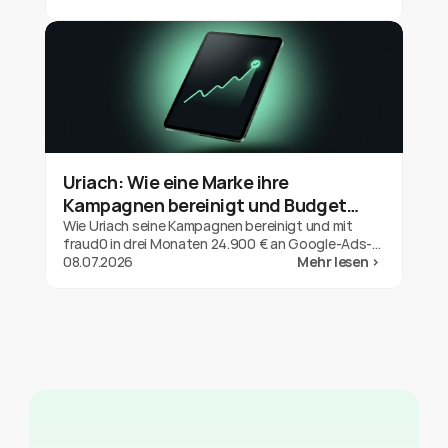
Kundenbudgets schützen und deinen Wert
beweisen.
Uriach: Wie eine Marke ihre
Kampagnen bereinigt und Budget
zurückgeholt hat
Wie Uriach seine Kampagnen bereinigt und mit
fraud0 in drei Monaten 24.900 € an Google-Ads-
Refunds gesichert hat. Ein Ergebnis für eine Marke,
08.07.2026
Mehr lesen >
keine Garantie.