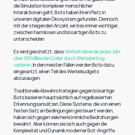
die Simulation komplexer menschlicher 
Interaktionen geht, Bots haben ihren Platz in 
unserem digitalen Ökosystem gefunden. Dennoch, 
mit der steigenden Anzahl, wird es immer wichtiger, 
zwischen harmlosen und bösartigen Bots zu 
unterscheiden.
Es wird geschätzt, dass 
Werbetreibende jedes Jahr 
über 100 Milliarden Dollar durch Werbebetrug 
verlieren
. In den meisten Fällen werden Bots dazu 
eingesetzt, einen Teil des Werbebudgets 
abzusaugen.
Traditionelle Abwehrstrategien gegen bösartige 
Bots basieren hauptsächlich auf regelbasierten 
Erkennungsansätzen. Diese Systeme, die von einem 
festen Satz an Bedingungen gesteuert werden, 
haben sich gegen viele herkömmliche Bedrohungen 
bewährt. Aber können sie sich auch gegen die 
Komplexität und Dynamik moderner Bot-Angriffe 