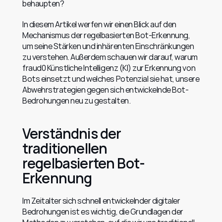
behaupten?
In diesem Artikel werfen wir einen Blick auf den 
Mechanismus der regelbasierten Bot-Erkennung, 
um seine Stärken und inhärenten Einschränkungen 
zu verstehen. Außerdem schauen wir darauf, warum 
fraud0 Künstliche Intelligenz (KI) zur Erkennung von 
Bots einsetzt und welches Potenzial sie hat, unsere 
Abwehrstrategien gegen sich entwickelnde Bot-
Bedrohungen neu zu gestalten.
Verständnis der 
traditionellen 
regelbasierten Bot-
Erkennung
Im Zeitalter sich schnell entwickelnder digitaler 
Bedrohungen ist es wichtig, die Grundlagen der 