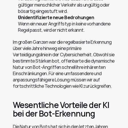
gültiger menschlicher Verkehr als ungültig oder 
bösartig eingestuft wird.
Unidentifizierte neue Bedrohungen
Wenn ein neuer Angriffstyp in keine vorhandene 
Regel passt, wird er nicht erkannt.
Im großen Ganzen war die regelbasierte Erkennung 
über viele Jahre hinweg eine primäre 
Verteidigungslinie in der Cybersicherheit. Obwohl sie 
bestimmte Stärken bot, offenbarte die dynamische 
Natur von Bot-Angriffen schnell ihre inhärenten 
Einschränkungen. Für eine umfassendere und 
anpassungsfähigere Lösung müssen wir auf 
fortschrittliche Technologien wie KI zurückgreifen.
Wesentliche Vorteile der KI 
bei der Bot-Erkennung
Die Natur von Bots hat sich in den letzten Jahren 