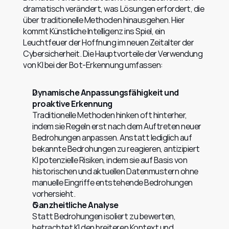
dramatisch verändert, was Lösungen erfordert, die 
über traditionelle Methoden hinausgehen. Hier 
kommt Künstliche Intelligenz ins Spiel, ein 
Leuchtfeuer der Hoffnung im neuen Zeitalter der 
Cybersicherheit. Die Hauptvorteile der Verwendung 
von KI bei der Bot-Erkennung umfassen:
Dynamische Anpassungsfähigkeit und 
proaktive Erkennung
Traditionelle Methoden hinken oft hinterher, 
indem sie Regeln erst nach dem Auftreten neuer 
Bedrohungen anpassen. Anstatt lediglich auf 
bekannte Bedrohungen zu reagieren, antizipiert 
KI potenzielle Risiken, indem sie auf Basis von 
historischen und aktuellen Datenmustern ohne 
manuelle Eingriffe entstehende Bedrohungen 
vorhersieht.
Ganzheitliche Analyse
Statt Bedrohungen isoliert zu bewerten, 
betrachtet KI den breiteren Kontext und 