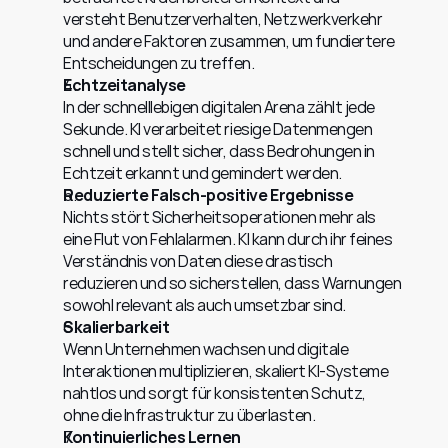
versteht Benutzerverhalten, Netzwerkverkehr 
und andere Faktoren zusammen, um fundiertere 
Entscheidungen zu treffen.
Echtzeitanalyse
In der schnelllebigen digitalen Arena zählt jede 
Sekunde. KI verarbeitet riesige Datenmengen 
schnell und stellt sicher, dass Bedrohungen in 
Echtzeit erkannt und gemindert werden.
Reduzierte Falsch-positive Ergebnisse
Nichts stört Sicherheitsoperationen mehr als 
eine Flut von Fehlalarmen. KI kann durch ihr feines 
Verständnis von Daten diese drastisch 
reduzieren und so sicherstellen, dass Warnungen 
sowohl relevant als auch umsetzbar sind.
Skalierbarkeit
Wenn Unternehmen wachsen und digitale 
Interaktionen multiplizieren, skaliert KI-Systeme 
nahtlos und sorgt für konsistenten Schutz, 
ohne die Infrastruktur zu überlasten.
Kontinuierliches Lernen