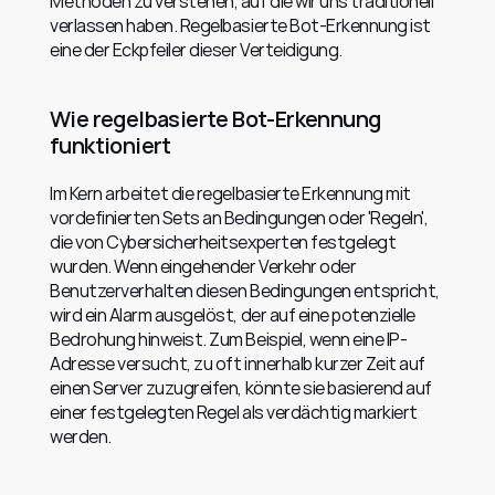
Methoden zu verstehen, auf die wir uns traditionell 
verlassen haben. Regelbasierte Bot-Erkennung ist 
eine der Eckpfeiler dieser Verteidigung.
Wie regelbasierte Bot-Erkennung 
funktioniert
Im Kern arbeitet die regelbasierte Erkennung mit 
vordefinierten Sets an Bedingungen oder 'Regeln', 
die von Cybersicherheitsexperten festgelegt 
wurden. Wenn eingehender Verkehr oder 
Benutzerverhalten diesen Bedingungen entspricht, 
wird ein Alarm ausgelöst, der auf eine potenzielle 
Bedrohung hinweist. Zum Beispiel, wenn eine IP-
Adresse versucht, zu oft innerhalb kurzer Zeit auf 
einen Server zuzugreifen, könnte sie basierend auf 
einer festgelegten Regel als verdächtig markiert 
werden.