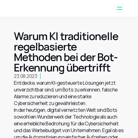
Warum KI traditionelle 
regelbasierte 
Methoden bei der Bot-
Erkennung übertrifft
23.08.2023
Entdecke, warum KI-gesteuerte Lösungen jetzt 
unverzichtbar sind, um Bots zu erkennen, falsche 
Alarme zu reduzieren und eine starke 
Cybersicherheit zu gewährleisten.
In der heutigen, digital vernetzten Welt sind Bots 
sowohl ein Wunderwerk der Technologie als auch 
eine erhebliche Bedrohung für die Cybersicherheit 
und das Werbebudget von Unternehmen. Egal ob es 
um die Automatisierung einfacher Aufgaben oder 