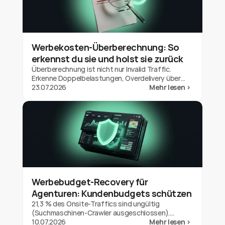
Werbekosten-Überberechnung: So
erkennst du sie und holst sie zurück
Überberechnung ist nicht nur Invalid Traffic.
Erkenne Doppelbelastungen, Overdelivery über
dein Budget und Out-of-Geo-Auslieferung bei
23.07.2026
Mehr lesen >
Google Ads und hol die Gutschrift zurück.
Werbebudget-Recovery für
Agenturen: Kundenbudgets schützen
21,3 % des Onsite-Traffics sind ungültig
(Suchmaschinen-Crawler ausgeschlossen).
Werbebudget-Recovery für Agenturen:
10.07.2026
Mehr lesen >