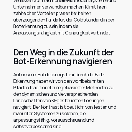
Verlassen auf traditionelle Methoden Systeme und 
Unternehmen verwundbar machen. KI mit ihren 
zahlreichen Vorteilen präsentiert einen 
überzeugenden Fall dafür, der Goldstandard in der 
Boterkennung zu sein, indem sie 
Anpassungsfähigkeit mit Genauigkeit verbindet.
Den Weg in die Zukunft der 
Bot-Erkennung navigieren
Auf unserer Entdeckungstour durch die Bot-
Erkennung haben wir von den wohlbekannten 
Pfaden traditioneller regelbasierter Methoden zu 
den dynamischen und vielversprechenden 
Landschaften von KI-gesteuerten Lösungen 
navigiert. Der Kontrast ist deutlich: von festen und 
manuellen Systemen zu solchen, die 
anpassungsfähig, vorausschauend und 
selbstverbessernd sind.