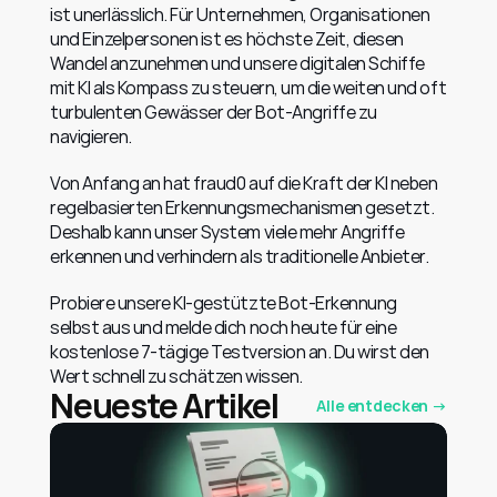
ist unerlässlich. Für Unternehmen, Organisationen 
und Einzelpersonen ist es höchste Zeit, diesen 
Wandel anzunehmen und unsere digitalen Schiffe 
mit KI als Kompass zu steuern, um die weiten und oft 
turbulenten Gewässer der Bot-Angriffe zu 
navigieren.
Von Anfang an hat fraud0 auf die Kraft der KI neben 
regelbasierten Erkennungsmechanismen gesetzt. 
Deshalb kann unser System viele mehr Angriffe 
erkennen und verhindern als traditionelle Anbieter.
Probiere unsere KI-gestützte Bot-Erkennung 
selbst aus und melde dich noch heute für eine 
kostenlose 7-tägige Testversion an. Du wirst den 
Wert schnell zu schätzen wissen.
Neueste Artikel
Alle entdecken →