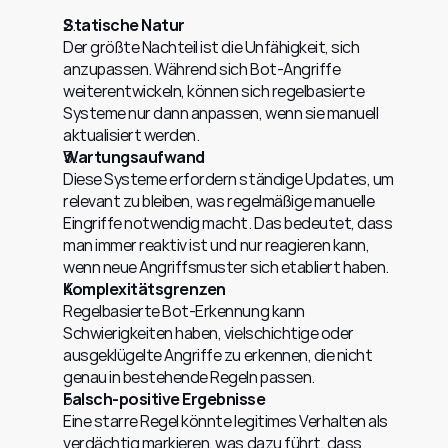
Statische Natur
Der größte Nachteil ist die Unfähigkeit, sich 
anzupassen. Während sich Bot-Angriffe 
weiterentwickeln, können sich regelbasierte 
Systeme nur dann anpassen, wenn sie manuell 
aktualisiert werden.
Wartungsaufwand
Diese Systeme erfordern ständige Updates, um 
relevant zu bleiben, was regelmäßige manuelle 
Eingriffe notwendig macht. Das bedeutet, dass 
man immer reaktiv ist und nur reagieren kann, 
wenn neue Angriffsmuster sich etabliert haben.
Komplexitätsgrenzen
Regelbasierte Bot-Erkennung kann 
Schwierigkeiten haben, vielschichtige oder 
ausgeklügelte Angriffe zu erkennen, die nicht 
genau in bestehende Regeln passen.
Falsch-positive Ergebnisse
Eine starre Regel könnte legitimes Verhalten als 
verdächtig markieren, was dazu führt, dass 