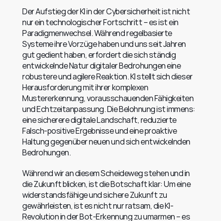
Der Aufstieg der KI in der Cybersicherheit ist nicht 
nur ein technologischer Fortschritt – es ist ein 
Paradigmenwechsel. Während regelbasierte 
Systeme ihre Vorzüge haben und uns seit Jahren 
gut gedient haben, erfordert die sich ständig 
entwickelnde Natur digitaler Bedrohungen eine 
robustere und agilere Reaktion. KI stellt sich dieser 
Herausforderung mit ihrer komplexen 
Mustererkennung, vorausschauenden Fähigkeiten 
und Echtzeitanpassung. Die Belohnung ist immens: 
eine sicherere digitale Landschaft, reduzierte 
Falsch-positive Ergebnisse und eine proaktive 
Haltung gegenüber neuen und sich entwickelnden 
Bedrohungen.
Während wir an diesem Scheideweg stehen und in 
die Zukunft blicken, ist die Botschaft klar: Um eine 
widerstandsfähige und sichere Zukunft zu 
gewährleisten, ist es nicht nur ratsam, die KI-
Revolution in der Bot-Erkennung zu umarmen – es 